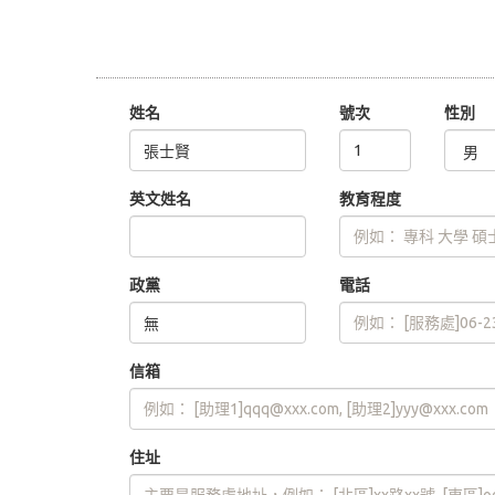
姓名
號次
性別
英文姓名
教育程度
政黨
電話
信箱
住址