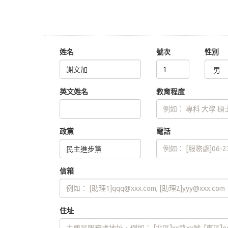
姓名
號次
性別
英文姓名
教育程度
政黨
電話
信箱
住址