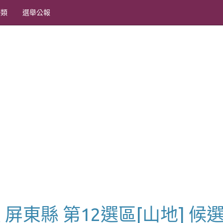
分類
選舉公報
員 屏東縣 第12選區[山地] 候