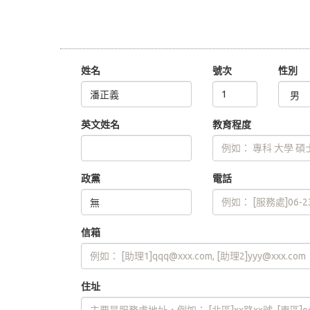
姓名
號次
性別
英文姓名
教育程度
政黨
電話
信箱
住址