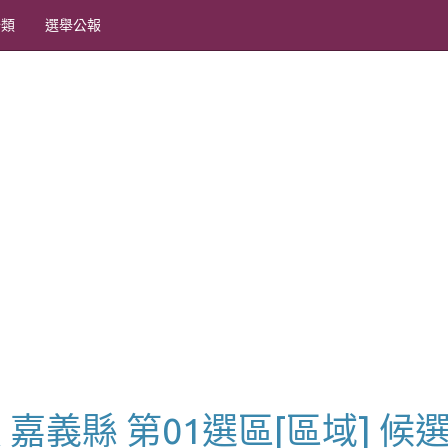
分類
選舉公報
員 嘉義縣 第01選區[區域] 候