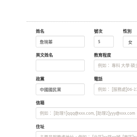
姓名
號次
性別
英文姓名
教育程度
政黨
電話
信箱
住址