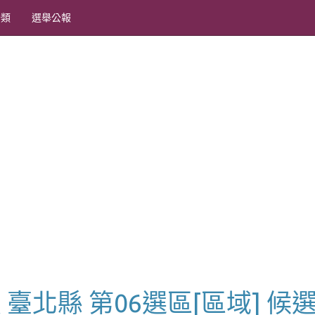
分類
選舉公報
員 臺北縣 第06選區[區域] 候