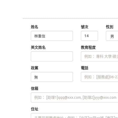
姓名
號次
性別
英文姓名
教育程度
政黨
電話
信箱
住址