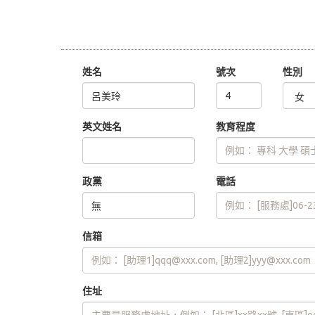
姓名
號次
性別
英文姓名
教育程度
政黨
電話
信箱
住址