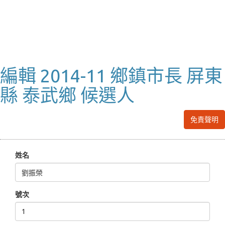
編輯 2014-11 鄉鎮市長 屏東
縣 泰武鄉 候選人
免責聲明
姓名
號次