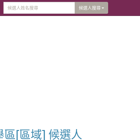
候選人搜尋
舉區[區域] 候選人