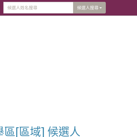
候選人搜尋
舉區[區域] 候選人