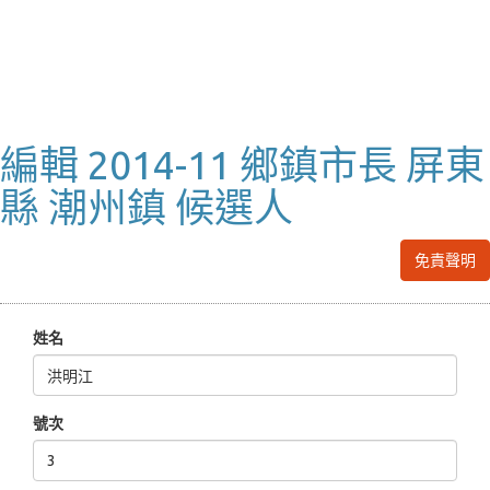
編輯 2014-11 鄉鎮市長 屏東
縣 潮州鎮 候選人
免責聲明
姓名
號次