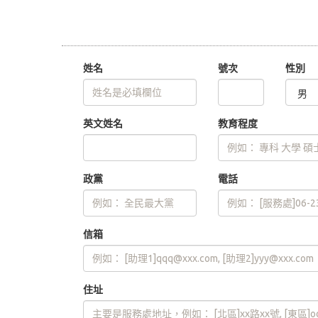
姓名
號次
性別
英文姓名
教育程度
政黨
電話
信箱
住址