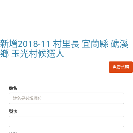
新增2018-11 村里長 宜蘭縣 礁溪
鄉 玉光村候選人
免責聲明
姓名
號次