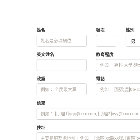
姓名
號次
性別
英文姓名
教育程度
政黨
電話
信箱
住址