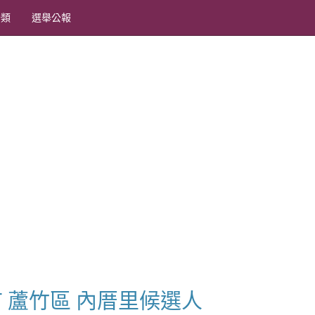
分類
選舉公報
園市 蘆竹區 內厝里候選人