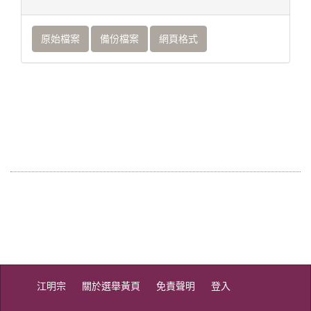
原始檔案
備份檔案
網頁格式
江明宗
關於選舉黃頁
免責聲明
登入