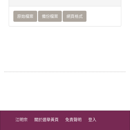
原始檔案
備份檔案
網頁格式
江明宗
關於選舉黃頁
免責聲明
登入