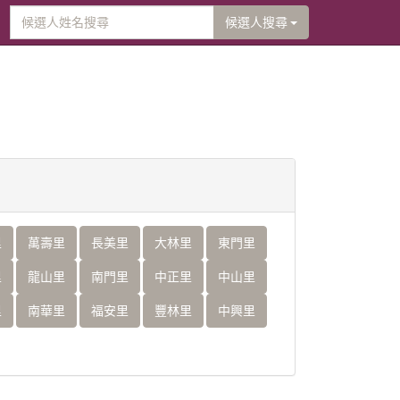
候選人搜尋
里
萬壽里
長美里
大林里
東門里
里
龍山里
南門里
中正里
中山里
里
南華里
福安里
豐林里
中興里