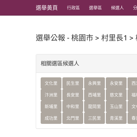
選舉黃頁
行政區
選舉區
候選人
選舉公報 - 桃園市 > 村里長1 >
相關選區候選人
文化里
民生里
永興里
永安里
西
汴洲里
長安里
西埔里
慈文里
福
新埔里
中和里
龍岡里
玉山里
文
成功里
北門里
三民里
青溪里
春