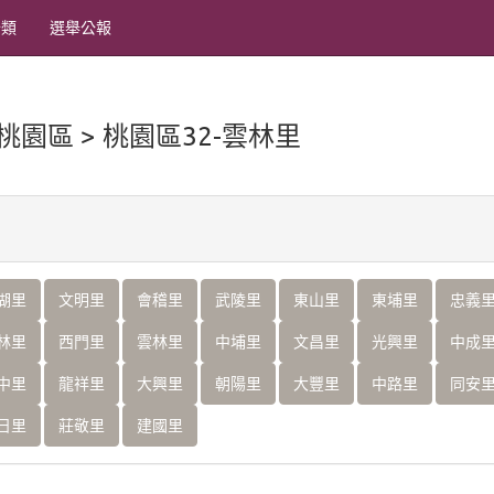
分類
選舉公報
 桃園區 > 桃園區32-雲林里
湖里
文明里
會稽里
武陵里
東山里
東埔里
忠義
林里
西門里
雲林里
中埔里
文昌里
光興里
中成
中里
龍祥里
大興里
朝陽里
大豐里
中路里
同安
日里
莊敬里
建國里