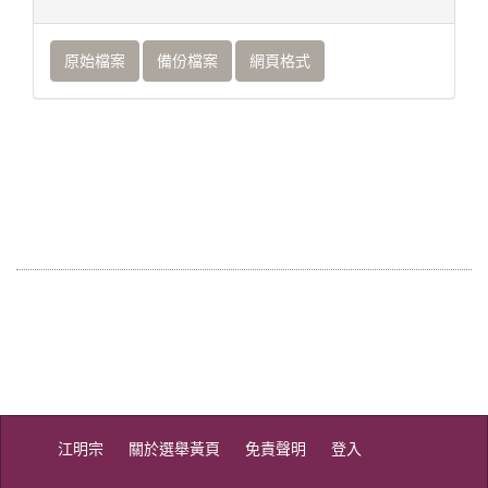
原始檔案
備份檔案
網頁格式
江明宗
關於選舉黃頁
免責聲明
登入