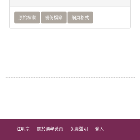
原始檔案
備份檔案
網頁格式
江明宗
關於選舉黃頁
免責聲明
登入