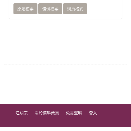
原始檔案
備份檔案
網頁格式
江明宗
關於選舉黃頁
免責聲明
登入