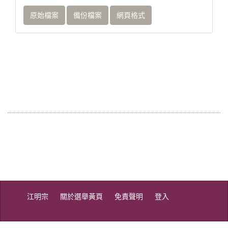
原始檔案
備份檔案
網頁格式
江明宗
關於選舉黃頁
免責聲明
登入