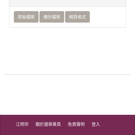
原始檔案
備份檔案
網頁格式
江明宗
關於選舉黃頁
免責聲明
登入