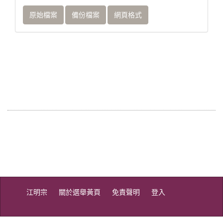
原始檔案
備份檔案
網頁格式
江明宗
關於選舉黃頁
免責聲明
登入