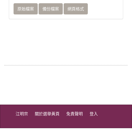
原始檔案
備份檔案
網頁格式
江明宗
關於選舉黃頁
免責聲明
登入